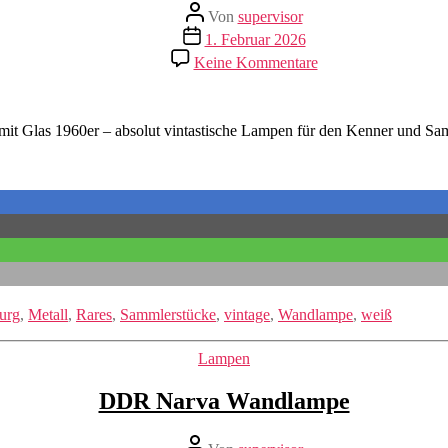
Beitragsautor
Von
supervisor
Veröffentlichungsdatum
1. Februar 2026
zu
Keine Kommentare
Glashütte
Limburg
Leuchten
t Glas 1960er – absolut vintastische Lampen für den Kenner und Sa
urg
,
Metall
,
Rares
,
Sammlerstücke
,
vintage
,
Wandlampe
,
weiß
Kategorien
Lampen
DDR Narva Wandlampe
Beitragsautor