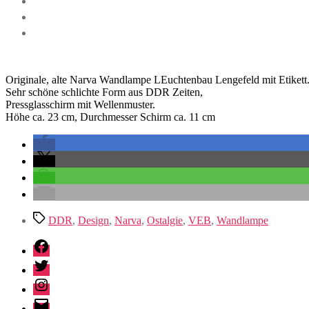
Originale, alte Narva Wandlampe LEuchtenbau Lengefeld mit Etikett
Sehr schöne schlichte Form aus DDR Zeiten,
Pressglasschirm mit Wellenmuster.
Höhe ca. 23 cm, Durchmesser Schirm ca. 11 cm
Schlagwörter
DDR
,
Design
,
Narva
,
Ostalgie
,
VEB
,
Wandlampe
Facebook
Twitter
Instagram
E-