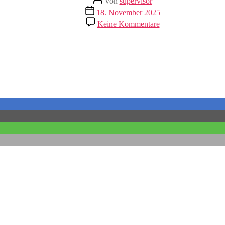
Von
supervisor
Veröffentlichungsdatum
18. November 2025
zu
Keine Kommentare
DDR
Narva
Wandlampe
.