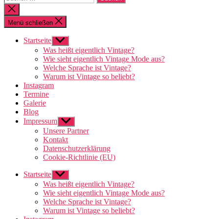
nach:
Suche
schließen
Menü schließen
Startseite
Untermenü
anzeigen
Was heißt eigentlich Vintage?
Wie sieht eigentlich Vintage Mode aus?
Welche Sprache ist Vintage?
Warum ist Vintage so beliebt?
Instagram
Termine
Galerie
Blog
Impressum
Untermenü
anzeigen
Unsere Partner
Kontakt
Datenschutzerklärung
Cookie-Richtlinie (EU)
Startseite
Untermenü
anzeigen
Was heißt eigentlich Vintage?
Wie sieht eigentlich Vintage Mode aus?
Welche Sprache ist Vintage?
Warum ist Vintage so beliebt?