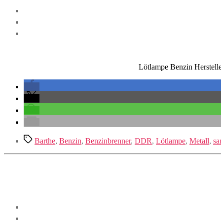
Lötlampe Benzin Herstell
Schlagwörter
Barthe
,
Benzin
,
Benzinbrenner
,
DDR
,
Lötlampe
,
Metall
,
sa