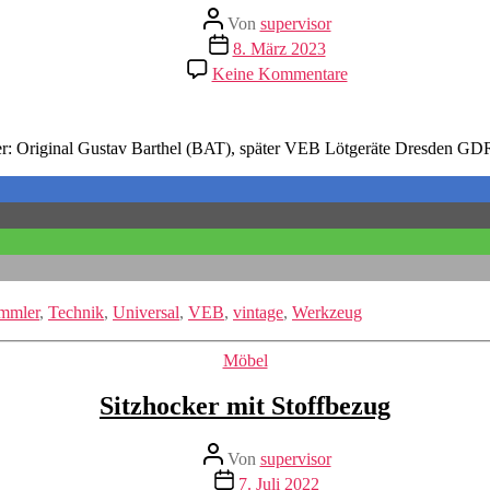
Beitragsautor
Von
supervisor
Veröffentlichungsdatum
8. März 2023
zu
Keine Kommentare
Lötlampe
Benzin
er: Original Gustav Barthel (BAT), später VEB Lötgeräte Dresden G
mmler
,
Technik
,
Universal
,
VEB
,
vintage
,
Werkzeug
Kategorien
Möbel
Sitzhocker mit Stoffbezug
Beitragsautor
Von
supervisor
Veröffentlichungsdatum
7. Juli 2022