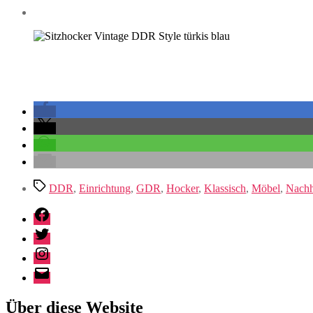
Schlagwörter
DDR
,
Einrichtung
,
GDR
,
Hocker
,
Klassisch
,
Möbel
,
Nachh
Facebook
Twitter
Instagram
E-
Mail
Über diese Website