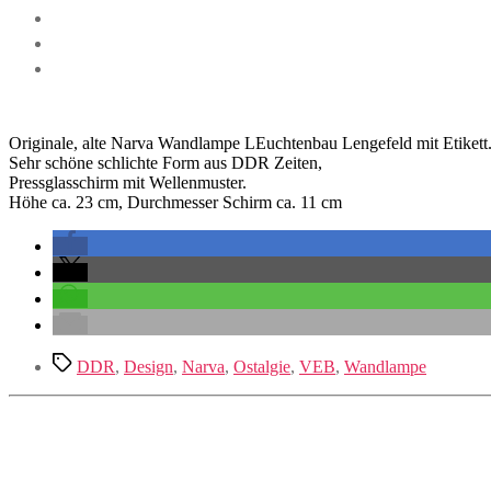
Originale, alte Narva Wandlampe LEuchtenbau Lengefeld mit Etikett
Sehr schöne schlichte Form aus DDR Zeiten,
Pressglasschirm mit Wellenmuster.
Höhe ca. 23 cm, Durchmesser Schirm ca. 11 cm
Schlagwörter
DDR
,
Design
,
Narva
,
Ostalgie
,
VEB
,
Wandlampe