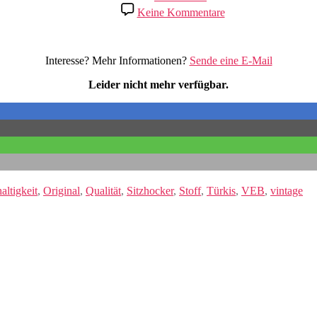
zu
Keine Kommentare
Sitzhocker
mit
Stoffbezug
Interesse? Mehr Informationen?
Sende eine E-Mail
Leider nicht mehr verfügbar.
altigkeit
,
Original
,
Qualität
,
Sitzhocker
,
Stoff
,
Türkis
,
VEB
,
vintage