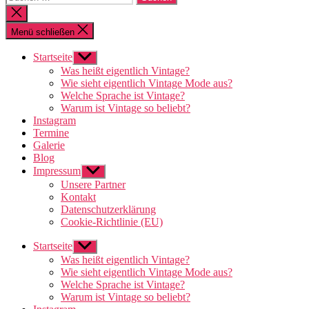
nach:
Suche
schließen
Menü schließen
Startseite
Untermenü
anzeigen
Was heißt eigentlich Vintage?
Wie sieht eigentlich Vintage Mode aus?
Welche Sprache ist Vintage?
Warum ist Vintage so beliebt?
Instagram
Termine
Galerie
Blog
Impressum
Untermenü
anzeigen
Unsere Partner
Kontakt
Datenschutzerklärung
Cookie-Richtlinie (EU)
Startseite
Untermenü
anzeigen
Was heißt eigentlich Vintage?
Wie sieht eigentlich Vintage Mode aus?
Welche Sprache ist Vintage?
Warum ist Vintage so beliebt?