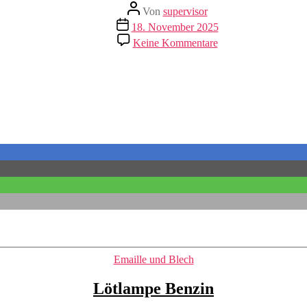
Beitragsautor
Von
supervisor
Veröffentlichungsdatum
18. November 2025
zu
Keine Kommentare
DDR
Narva
Wandlampe
.
Kategorien
Emaille und Blech
Lötlampe Benzin