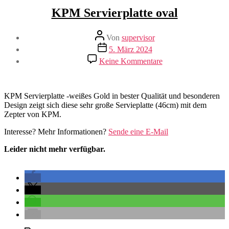
KPM Servierplatte oval
Beitragsautor
Von
supervisor
Veröffentlichungsdatum
5. März 2024
zu
Keine Kommentare
KPM
Servierplatte
oval
KPM Servierplatte -weißes Gold in bester Qualität und besonderen
Design zeigt sich diese sehr große Servieplatte (46cm) mit dem
Zepter von KPM.
Interesse? Mehr Informationen?
Sende eine E-Mail
Leider nicht mehr verfügbar.