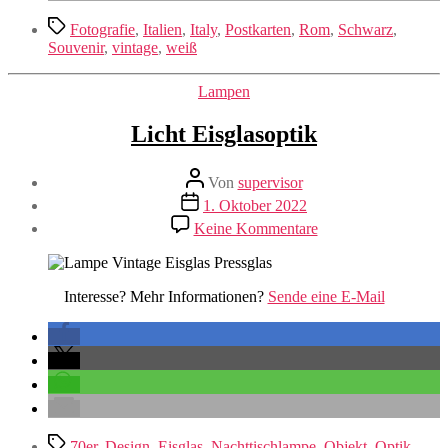
Schlagwörter
Fotografie
,
Italien
,
Italy
,
Postkarten
,
Rom
,
Schwarz
,
Souvenir
,
vintage
,
weiß
Kategorien
Lampen
Licht Eisglasoptik
Beitragsautor
Von
supervisor
Veröffentlichungsdatum
1. Oktober 2022
zu
Keine Kommentare
Licht
Eisglasoptik
Interesse? Mehr Informationen?
Sende eine E-Mail
Schlagwörter
70er
,
Design
,
Eisglas
,
Nachttischlampe
,
Objekt
,
Optik
,