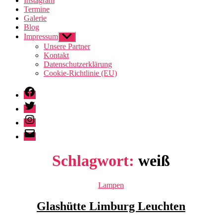
Instagram
Termine
Galerie
Blog
Impressum
Untermenü
anzeigen
Unsere Partner
Kontakt
Datenschutzerklärung
Cookie-Richtlinie (EU)
Facebook
Twitter
Instagram
E-
Mail
Schlagwort:
weiß
Kategorien
Lampen
Glashütte Limburg Leuchten