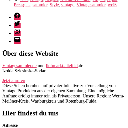
Pressglas
,
sammler
,
Style
,
vintage
,
Vintagesammler
,
weiß
Facebook
Twitter
Instagram
E-
Mail
Über diese Website
Vintagesammler.de
und
flohmarkt-altefeld
.de
Izolda Szlesinska-Sodar
Jetzt anrufen
Diese Seiten beruhen auf privater Initiative zur Vorstellung von
Vintage Produkten aus der eigenen Sammlung. Eine mögliche
Anfrage erfolgt immer rein als Privatperson. Unsere Region: Werra-
Meißner-Kreis, Wartburgkreis und Rotenburg-Fulda.
Hier findest du uns
Adresse