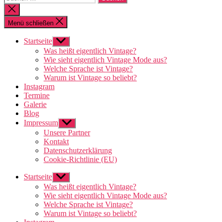
nach:
Suche
schließen
Menü schließen
Startseite
Untermenü
anzeigen
Was heißt eigentlich Vintage?
Wie sieht eigentlich Vintage Mode aus?
Welche Sprache ist Vintage?
Warum ist Vintage so beliebt?
Instagram
Termine
Galerie
Blog
Impressum
Untermenü
anzeigen
Unsere Partner
Kontakt
Datenschutzerklärung
Cookie-Richtlinie (EU)
Startseite
Untermenü
anzeigen
Was heißt eigentlich Vintage?
Wie sieht eigentlich Vintage Mode aus?
Welche Sprache ist Vintage?
Warum ist Vintage so beliebt?