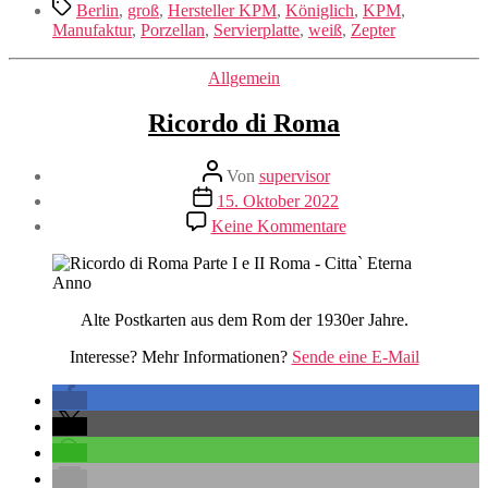
Schlagwörter
Berlin
,
groß
,
Hersteller KPM
,
Königlich
,
KPM
,
Manufaktur
,
Porzellan
,
Servierplatte
,
weiß
,
Zepter
Kategorien
Allgemein
Ricordo di Roma
Beitragsautor
Von
supervisor
Veröffentlichungsdatum
15. Oktober 2022
zu
Keine Kommentare
Ricordo
di
Roma
Alte Postkarten aus dem Rom der 1930er Jahre.
Interesse? Mehr Informationen?
Sende eine E-Mail