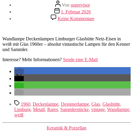
Beitragsautor
Von
supervisor
Veröffentlichungsdatum
1. Februar 2026
zu
Keine Kommentare
Glashütte
Limburg
Leuchten
Wandlampe Deckenlampen Limburger Glashütte Netz-Eisen in
weiß mit Glas 1960er – absolut vintastische Lampen für den Kenner
und Sammler.
Interesse? Mehr Informationen?
Sende eine E-Mail
Schlagwörter
1960
,
Deckenlampe
,
Designerlampe
,
Glas
,
Glashütte
,
Limburg
,
Metall
,
Rares
,
Sammlerstücke
,
vintage
,
Wandlampe
,
weiß
Kategorien
Keramik & Porzellan