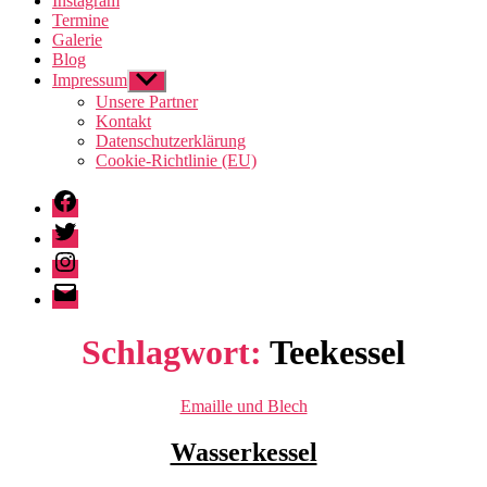
Instagram
Termine
Galerie
Blog
Impressum
Untermenü
anzeigen
Unsere Partner
Kontakt
Datenschutzerklärung
Cookie-Richtlinie (EU)
Facebook
Twitter
Instagram
E-
Mail
Schlagwort:
Teekessel
Kategorien
Emaille und Blech
Wasserkessel