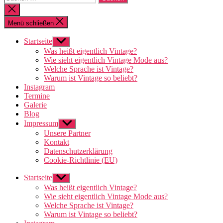
nach:
Suche
schließen
Menü schließen
Startseite
Untermenü
anzeigen
Was heißt eigentlich Vintage?
Wie sieht eigentlich Vintage Mode aus?
Welche Sprache ist Vintage?
Warum ist Vintage so beliebt?
Instagram
Termine
Galerie
Blog
Impressum
Untermenü
anzeigen
Unsere Partner
Kontakt
Datenschutzerklärung
Cookie-Richtlinie (EU)
Startseite
Untermenü
anzeigen
Was heißt eigentlich Vintage?
Wie sieht eigentlich Vintage Mode aus?
Welche Sprache ist Vintage?
Warum ist Vintage so beliebt?