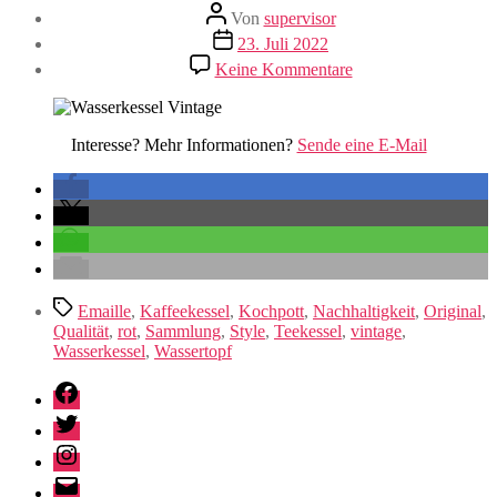
Beitragsautor
Von
supervisor
Veröffentlichungsdatum
23. Juli 2022
zu
Keine Kommentare
Wasserkessel
Interesse? Mehr Informationen?
Sende eine E-Mail
Schlagwörter
Emaille
,
Kaffeekessel
,
Kochpott
,
Nachhaltigkeit
,
Original
,
Qualität
,
rot
,
Sammlung
,
Style
,
Teekessel
,
vintage
,
Wasserkessel
,
Wassertopf
Facebook
Twitter
Instagram
E-