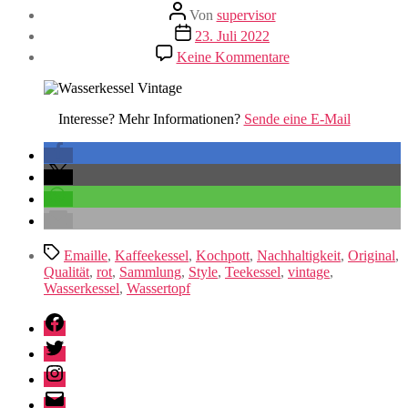
Beitragsautor
Von
supervisor
Veröffentlichungsdatum
23. Juli 2022
zu
Keine Kommentare
Wasserkessel
Interesse? Mehr Informationen?
Sende eine E-Mail
Schlagwörter
Emaille
,
Kaffeekessel
,
Kochpott
,
Nachhaltigkeit
,
Original
,
Qualität
,
rot
,
Sammlung
,
Style
,
Teekessel
,
vintage
,
Wasserkessel
,
Wassertopf
Facebook
Twitter
Instagram
E-