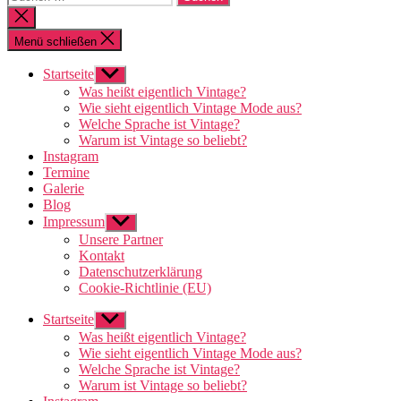
nach:
Suche
schließen
Menü schließen
Startseite
Untermenü
anzeigen
Was heißt eigentlich Vintage?
Wie sieht eigentlich Vintage Mode aus?
Welche Sprache ist Vintage?
Warum ist Vintage so beliebt?
Instagram
Termine
Galerie
Blog
Impressum
Untermenü
anzeigen
Unsere Partner
Kontakt
Datenschutzerklärung
Cookie-Richtlinie (EU)
Startseite
Untermenü
anzeigen
Was heißt eigentlich Vintage?
Wie sieht eigentlich Vintage Mode aus?
Welche Sprache ist Vintage?
Warum ist Vintage so beliebt?