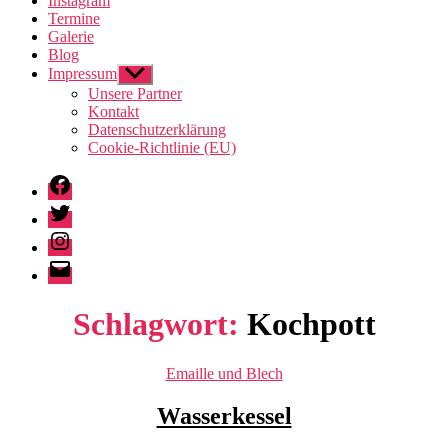
Instagram
Termine
Galerie
Blog
Impressum
Untermenü
anzeigen
Unsere Partner
Kontakt
Datenschutzerklärung
Cookie-Richtlinie (EU)
Facebook
Twitter
Instagram
E-
Mail
Schlagwort:
Kochpott
Kategorien
Emaille und Blech
Wasserkessel