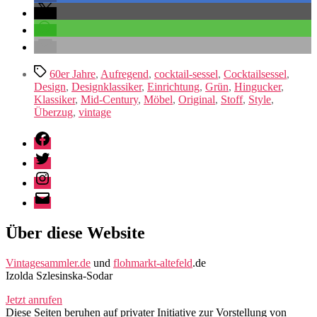
Schlagwörter
60er Jahre
,
Aufregend
,
cocktail-sessel
,
Cocktailsessel
,
Design
,
Designklassiker
,
Einrichtung
,
Grün
,
Hingucker
,
Klassiker
,
Mid-Century
,
Möbel
,
Original
,
Stoff
,
Style
,
Überzug
,
vintage
Facebook
Twitter
Instagram
E-
Mail
Über diese Website
Vintagesammler.de
und
flohmarkt-altefeld
.de
Izolda Szlesinska-Sodar
Jetzt anrufen
Diese Seiten beruhen auf privater Initiative zur Vorstellung von