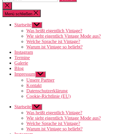
nach:
Suche
schließen
Menü schließen
Startseite
Untermenü
anzeigen
Was heißt eigentlich Vintage?
Wie sieht eigentlich Vintage Mode aus?
Welche Sprache ist Vintage?
Warum ist Vintage so beliebt?
Instagram
Termine
Galerie
Blog
Impressum
Untermenü
anzeigen
Unsere Partner
Kontakt
Datenschutzerklärung
Cookie-Richtlinie (EU)
Startseite
Untermenü
anzeigen
Was heißt eigentlich Vintage?
Wie sieht eigentlich Vintage Mode aus?
Welche Sprache ist Vintage?
Warum ist Vintage so beliebt?