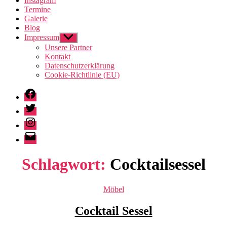
Instagram
Termine
Galerie
Blog
Impressum
Untermenü
anzeigen
Unsere Partner
Kontakt
Datenschutzerklärung
Cookie-Richtlinie (EU)
Facebook
Twitter
Instagram
E-
Mail
Schlagwort:
Cocktailsessel
Kategorien
Möbel
Cocktail Sessel