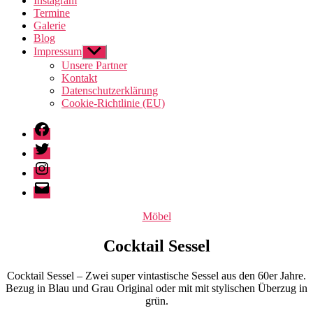
Instagram
Termine
Galerie
Blog
Impressum
Untermenü
anzeigen
Unsere Partner
Kontakt
Datenschutzerklärung
Cookie-Richtlinie (EU)
Facebook
Twitter
Instagram
E-
Mail
Kategorien
Möbel
Cocktail Sessel
Cocktail Sessel – Zwei super vintastische Sessel aus den 60er Jahre.
Bezug in Blau und Grau Original oder mit mit stylischen Überzug in
grün.