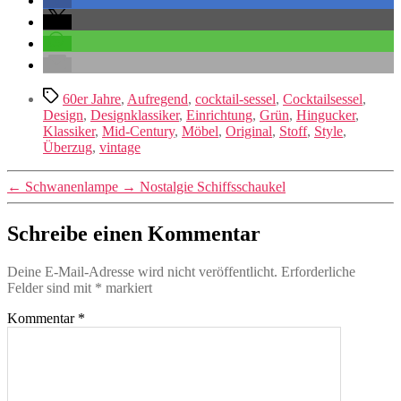
Schlagwörter
60er Jahre
,
Aufregend
,
cocktail-sessel
,
Cocktailsessel
,
Design
,
Designklassiker
,
Einrichtung
,
Grün
,
Hingucker
,
Klassiker
,
Mid-Century
,
Möbel
,
Original
,
Stoff
,
Style
,
Überzug
,
vintage
←
Schwanenlampe
→
Nostalgie Schiffsschaukel
Schreibe einen Kommentar
Deine E-Mail-Adresse wird nicht veröffentlicht.
Erforderliche
Felder sind mit
*
markiert
Kommentar
*