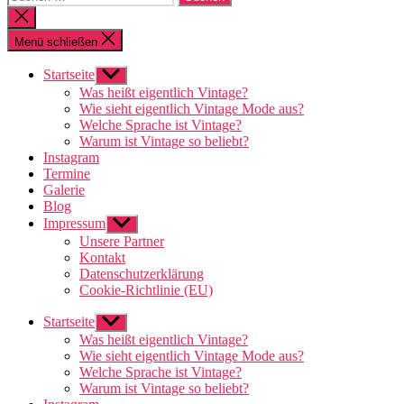
nach:
Suche
schließen
Menü schließen
Startseite
Untermenü
anzeigen
Was heißt eigentlich Vintage?
Wie sieht eigentlich Vintage Mode aus?
Welche Sprache ist Vintage?
Warum ist Vintage so beliebt?
Instagram
Termine
Galerie
Blog
Impressum
Untermenü
anzeigen
Unsere Partner
Kontakt
Datenschutzerklärung
Cookie-Richtlinie (EU)
Startseite
Untermenü
anzeigen
Was heißt eigentlich Vintage?
Wie sieht eigentlich Vintage Mode aus?
Welche Sprache ist Vintage?
Warum ist Vintage so beliebt?