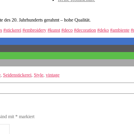
Japanische
Seidenstickerei
tte des 20. Jahrhunderts gerahmt – hohe Qualität.
s
#stickerei
#embroidery
#kunst
#deco
#decoration
#deko
#ambiente
#
e
,
Seidenstickerei
,
Style
,
vintage
sind mit
*
markiert