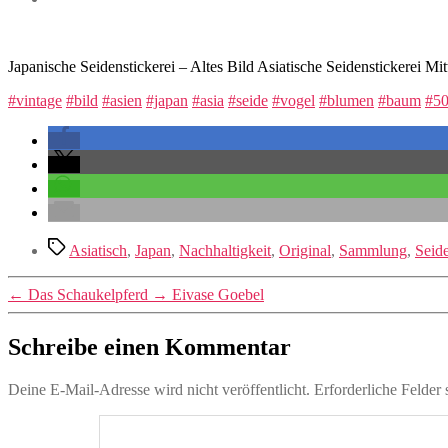
Japanische Seidenstickerei – Altes Bild Asiatische Seidenstickerei Mi
#vintage
#bild
#asien
#japan
#asia
#seide
#vogel
#blumen
#baum
#50
Schlagwörter
Asiatisch
,
Japan
,
Nachhaltigkeit
,
Original
,
Sammlung
,
Seid
←
Das Schaukelpferd
→
Eivase Goebel
Schreibe einen Kommentar
Deine E-Mail-Adresse wird nicht veröffentlicht.
Erforderliche Felder 