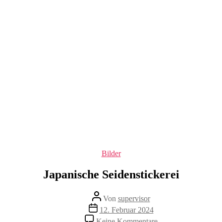
Kategorien
Bilder
Japanische Seidenstickerei
Beitragsautor
Von
supervisor
Veröffentlichungsdatum
12. Februar 2024
zu
Keine Kommentare