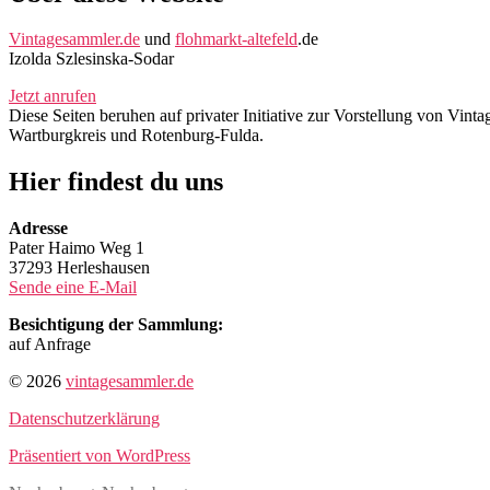
Vintagesammler.de
und
flohmarkt-altefeld
.de
Izolda Szlesinska-Sodar
Jetzt anrufen
Diese Seiten beruhen auf privater Initiative zur Vorstellung von Vi
Wartburgkreis und Rotenburg-Fulda.
Hier findest du uns
Adresse
Pater Haimo Weg 1
37293 Herleshausen
Sende eine E-Mail
Besichtigung der Sammlung:
auf Anfrage
© 2026
vintagesammler.de
Datenschutzerklärung
Präsentiert von WordPress