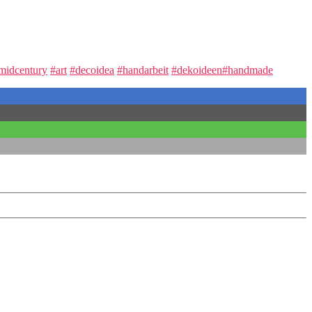
midcentury
#art
#decoidea
#handarbeit
#dekoideen
#handmade