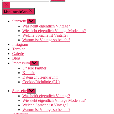
nach:
Suche
schließen
Menü schließen
Startseite
Untermenü
anzeigen
Was heißt eigentlich Vintage?
Wie sieht eigentlich Vintage Mode aus?
Welche Sprache ist Vintage?
Warum ist Vintage so beliebt?
Instagram
Termine
Galerie
Blog
Impressum
Untermenü
anzeigen
Unsere Partner
Kontakt
Datenschutzerklärung
Cookie-Richtlinie (EU)
Startseite
Untermenü
anzeigen
Was heißt eigentlich Vintage?
Wie sieht eigentlich Vintage Mode aus?
Welche Sprache ist Vintage?
Warum ist Vintage so beliebt?