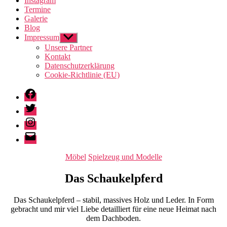
Instagram
Termine
Galerie
Blog
Impressum
Untermenü
anzeigen
Unsere Partner
Kontakt
Datenschutzerklärung
Cookie-Richtlinie (EU)
Facebook
Twitter
Instagram
E-
Mail
Kategorien
Möbel
Spielzeug und Modelle
Das Schaukelpferd
Das Schaukelpferd – stabil, massives Holz und Leder. In Form
gebracht und mir viel Liebe detailliert für eine neue Heimat nach
dem Dachboden.