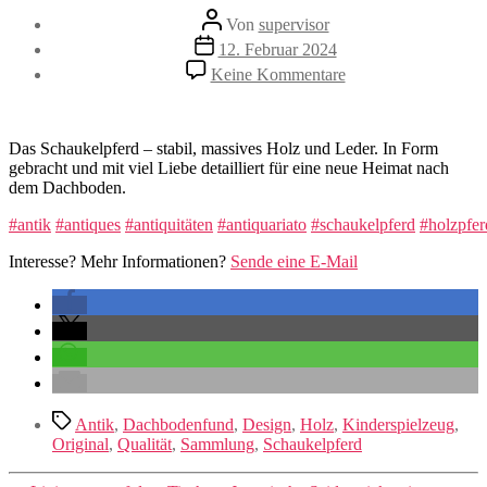
Beitragsautor
Von
supervisor
Veröffentlichungsdatum
12. Februar 2024
zu
Keine Kommentare
Das
Schaukelpferd
Das Schaukelpferd – stabil, massives Holz und Leder. In Form
gebracht und mit viel Liebe detailliert für eine neue Heimat nach
dem Dachboden.
#antik
#antiques
#antiquitäten
#antiquariato
#schaukelpferd
#holzpfer
Interesse? Mehr Informationen?
Sende eine E-Mail
Schlagwörter
Antik
,
Dachbodenfund
,
Design
,
Holz
,
Kinderspielzeug
,
Original
,
Qualität
,
Sammlung
,
Schaukelpferd