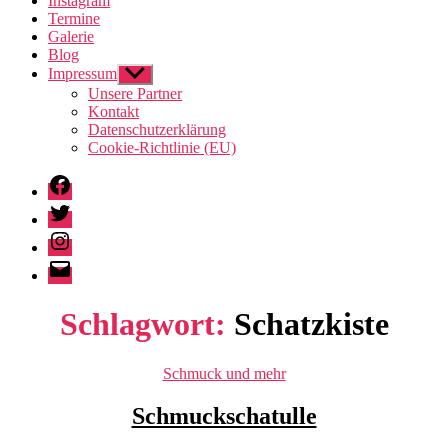
Instagram
Termine
Galerie
Blog
Impressum
Untermenü
anzeigen
Unsere Partner
Kontakt
Datenschutzerklärung
Cookie-Richtlinie (EU)
Facebook
Twitter
Instagram
E-
Mail
Schlagwort:
Schatzkiste
Kategorien
Schmuck und mehr
Schmuckschatulle