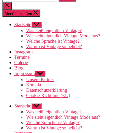
nach:
Suche
schließen
Menü schließen
Startseite
Untermenü
anzeigen
Was heißt eigentlich Vintage?
Wie sieht eigentlich Vintage Mode aus?
Welche Sprache ist Vintage?
Warum ist Vintage so beliebt?
Instagram
Termine
Galerie
Blog
Impressum
Untermenü
anzeigen
Unsere Partner
Kontakt
Datenschutzerklärung
Cookie-Richtlinie (EU)
Startseite
Untermenü
anzeigen
Was heißt eigentlich Vintage?
Wie sieht eigentlich Vintage Mode aus?
Welche Sprache ist Vintage?
Warum ist Vintage so beliebt?