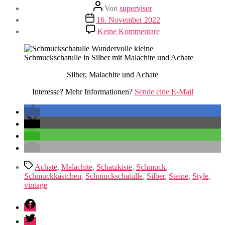
Beitragsautor
Von
supervisor
Veröffentlichungsdatum
16. November 2022
zu
Keine Kommentare
Schmuckschatulle
Silber, Malachite und Achate
Interesse? Mehr Informationen?
Sende eine E-Mail
Schlagwörter
Achate
,
Malachite
,
Schatzkiste
,
Schmuck
,
Schmuckkästchen
,
Schmuckschatulle
,
Silber
,
Steine
,
Style
,
vintage
Facebook
Twitter