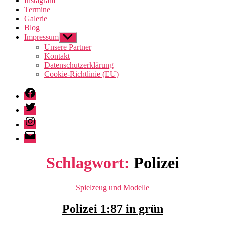
Instagram
Termine
Galerie
Blog
Impressum
Untermenü
anzeigen
Unsere Partner
Kontakt
Datenschutzerklärung
Cookie-Richtlinie (EU)
Facebook
Twitter
Instagram
E-
Mail
Schlagwort:
Polizei
Kategorien
Spielzeug und Modelle
Polizei 1:87 in grün