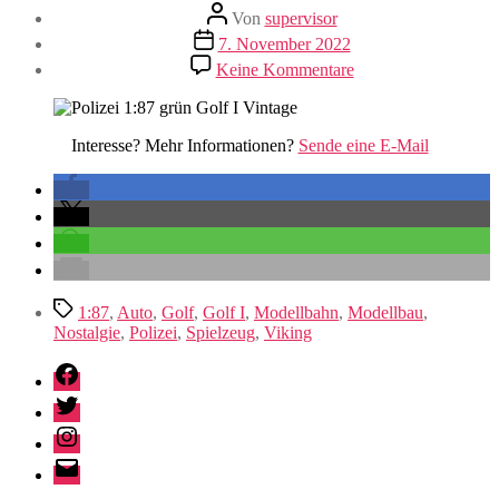
Beitragsautor
Von
supervisor
Veröffentlichungsdatum
7. November 2022
zu
Keine Kommentare
Polizei
1:87
in
grün
Interesse? Mehr Informationen?
Sende eine E-Mail
Schlagwörter
1:87
,
Auto
,
Golf
,
Golf I
,
Modellbahn
,
Modellbau
,
Nostalgie
,
Polizei
,
Spielzeug
,
Viking
Facebook
Twitter
Instagram
E-
Mail