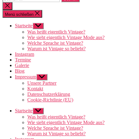
nach:
Suche
schließen
Menü schließen
Startseite
Untermenü
anzeigen
Was heißt eigentlich Vintage?
Wie sieht eigentlich Vintage Mode aus?
Welche Sprache ist Vintage?
Warum ist Vintage so beliebt?
Instagram
Termine
Galerie
Blog
Impressum
Untermenü
anzeigen
Unsere Partner
Kontakt
Datenschutzerklärung
Cookie-Richtlinie (EU)
Startseite
Untermenü
anzeigen
Was heißt eigentlich Vintage?
Wie sieht eigentlich Vintage Mode aus?
Welche Sprache ist Vintage?
Warum ist Vintage so beliebt?