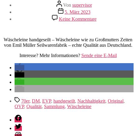
Beitragsautor
Von
supervisor
Veröffentlichungsdatum
5. März 2023
zu
Keine Kommentare
Wäscheleine
handgeseilt
Wäscheleine handgeseilt – Wäscheleine wie zu Großmutters Zeiten
von Emil Müller Seilwarenfabrik – echte Qualität aus Deutschland.
Interesse? Mehr Informationen?
Sende eine E-Mail
Schlagwörter
70er
,
DM
,
EVP
,
handgeseilt
,
Nachhaltigkeit
,
Original
,
OVP
,
Qualität
,
Sammlung
,
Wäscheleine
Facebook
Twitter
Instagram