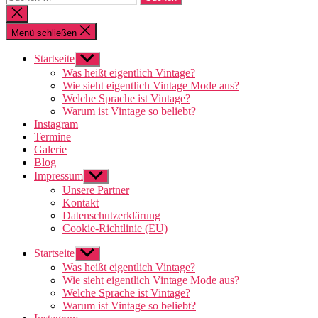
nach:
Suche
schließen
Menü schließen
Startseite
Untermenü
anzeigen
Was heißt eigentlich Vintage?
Wie sieht eigentlich Vintage Mode aus?
Welche Sprache ist Vintage?
Warum ist Vintage so beliebt?
Instagram
Termine
Galerie
Blog
Impressum
Untermenü
anzeigen
Unsere Partner
Kontakt
Datenschutzerklärung
Cookie-Richtlinie (EU)
Startseite
Untermenü
anzeigen
Was heißt eigentlich Vintage?
Wie sieht eigentlich Vintage Mode aus?
Welche Sprache ist Vintage?
Warum ist Vintage so beliebt?