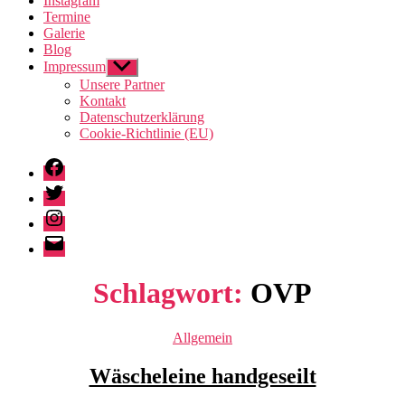
Instagram
Termine
Galerie
Blog
Impressum
Untermenü
anzeigen
Unsere Partner
Kontakt
Datenschutzerklärung
Cookie-Richtlinie (EU)
Facebook
Twitter
Instagram
E-
Mail
Schlagwort:
OVP
Kategorien
Allgemein
Wäscheleine handgeseilt