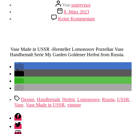
Beitragsautor
Von
supervisor
Veröffentlichungsdatum
8. März 2023
zu
Keine Kommentare
Vase
Made
in
USSR
Vase Made in USSR -Hersteller Lomonosov Porzellan Vase
Handbemalt Serie My Garden Goldener Herbst from Russia.
Schlagwörter
Design
,
Handbemalt
,
Herbst
,
Lomonosov
,
Russia
,
USSR
,
Vase
,
Vase Made in USSR
,
vintage
Facebook
Twitter
Instagram