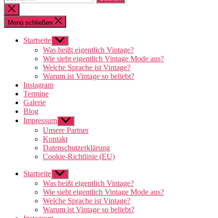
nach:
Suche
schließen
Menü schließen
Startseite
Untermenü
anzeigen
Was heißt eigentlich Vintage?
Wie sieht eigentlich Vintage Mode aus?
Welche Sprache ist Vintage?
Warum ist Vintage so beliebt?
Instagram
Termine
Galerie
Blog
Impressum
Untermenü
anzeigen
Unsere Partner
Kontakt
Datenschutzerklärung
Cookie-Richtlinie (EU)
Startseite
Untermenü
anzeigen
Was heißt eigentlich Vintage?
Wie sieht eigentlich Vintage Mode aus?
Welche Sprache ist Vintage?
Warum ist Vintage so beliebt?