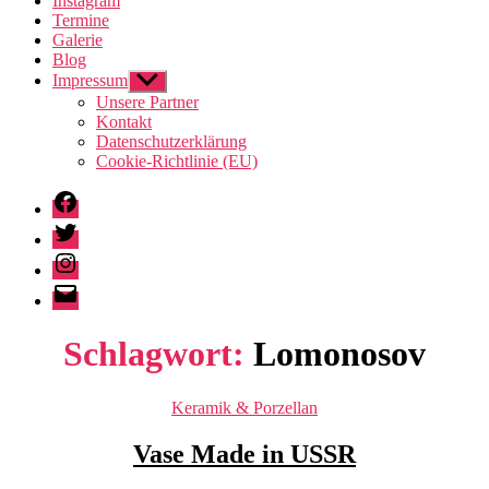
Instagram
Termine
Galerie
Blog
Impressum
Untermenü
anzeigen
Unsere Partner
Kontakt
Datenschutzerklärung
Cookie-Richtlinie (EU)
Facebook
Twitter
Instagram
E-
Mail
Schlagwort:
Lomonosov
Kategorien
Keramik & Porzellan
Vase Made in USSR