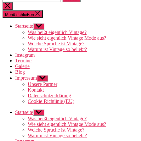
nach:
Suche
schließen
Menü schließen
Startseite
Untermenü
anzeigen
Was heißt eigentlich Vintage?
Wie sieht eigentlich Vintage Mode aus?
Welche Sprache ist Vintage?
Warum ist Vintage so beliebt?
Instagram
Termine
Galerie
Blog
Impressum
Untermenü
anzeigen
Unsere Partner
Kontakt
Datenschutzerklärung
Cookie-Richtlinie (EU)
Startseite
Untermenü
anzeigen
Was heißt eigentlich Vintage?
Wie sieht eigentlich Vintage Mode aus?
Welche Sprache ist Vintage?
Warum ist Vintage so beliebt?