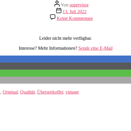
Beitragsautor
Von
supervisor
Veröffentlichungsdatum
13. Juli 2022
zu
Keine Kommentare
Überseekoffer
Leider nicht mehr verfügbar.
Interesse? Mehr Informationen?
Sende eine E-Mail
e
,
Original
,
Qualität
,
Überseekoffer
,
vintage