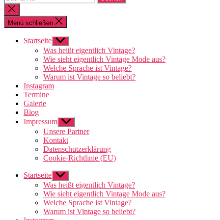
nach:
Suche
schließen
Menü schließen
Startseite
Untermenü
anzeigen
Was heißt eigentlich Vintage?
Wie sieht eigentlich Vintage Mode aus?
Welche Sprache ist Vintage?
Warum ist Vintage so beliebt?
Instagram
Termine
Galerie
Blog
Impressum
Untermenü
anzeigen
Unsere Partner
Kontakt
Datenschutzerklärung
Cookie-Richtlinie (EU)
Startseite
Untermenü
anzeigen
Was heißt eigentlich Vintage?
Wie sieht eigentlich Vintage Mode aus?
Welche Sprache ist Vintage?
Warum ist Vintage so beliebt?