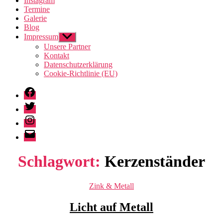
Instagram
Termine
Galerie
Blog
Impressum
Untermenü
anzeigen
Unsere Partner
Kontakt
Datenschutzerklärung
Cookie-Richtlinie (EU)
Facebook
Twitter
Instagram
E-
Mail
Schlagwort:
Kerzenständer
Kategorien
Zink & Metall
Licht auf Metall