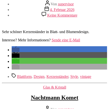
Beitragsautor
Von
supervisor
Veröffentlichungsdatum
4. Februar 2026
zu
Keine Kommentare
Licht
auf
Metall
Sehr schöner Kerzenständer in Blatt- und Blumendesign.
Interesse? Mehr Informationen?
Sende eine E-Mail
Schlagwörter
Blattform
,
Design
,
Kerzenständer
,
Style
,
vintage
Kategorien
Glas & Kristall
Nachtmann Komet
Beitragsautor