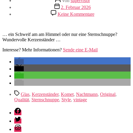
Von
supervisor
Veröffentlichungsdatum
2. Februar 2026
zu
Keine Kommentare
Nachtmann
Komet
… ein Schweif am am Himmel oder nur eine Sternschnuppe?
Wundervolle Kerzenständer …
Interesse? Mehr Informationen?
Sende eine E-Mail
Schlagwörter
Glas
,
Kerzenständer
,
Komet
,
Nachtmann
,
Original
,
Qualität
,
Sternschnuppe
,
Style
,
vintage
Facebook
Twitter
Instagram