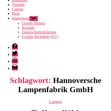
Instagram
Termine
Galerie
Blog
Impressum
Untermenü
anzeigen
Unsere Partner
Kontakt
Datenschutzerklärung
Cookie-Richtlinie (EU)
Facebook
Twitter
Instagram
E-
Mail
Schlagwort:
Hannoversche
Lampenfabrik GmbH
Kategorien
Lampen