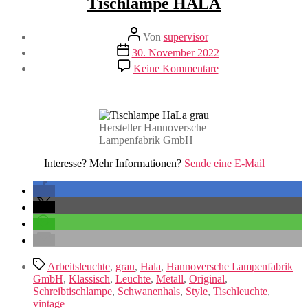
Tischlampe HALA
Beitragsautor
Von
supervisor
Veröffentlichungsdatum
30. November 2022
zu
Keine Kommentare
Tischlampe
HALA
Hersteller Hannoversche
Lampenfabrik GmbH
Interesse? Mehr Informationen?
Sende eine E-Mail
Schlagwörter
Arbeitsleuchte
,
grau
,
Hala
,
Hannoversche Lampenfabrik
GmbH
,
Klassisch
,
Leuchte
,
Metall
,
Original
,
Schreibtischlampe
,
Schwanenhals
,
Style
,
Tischleuchte
,
vintage