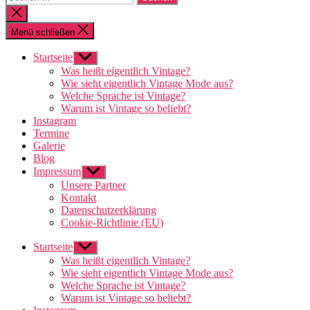
nach:
Suche
schließen
Menü schließen
Startseite
Untermenü
anzeigen
Was heißt eigentlich Vintage?
Wie sieht eigentlich Vintage Mode aus?
Welche Sprache ist Vintage?
Warum ist Vintage so beliebt?
Instagram
Termine
Galerie
Blog
Impressum
Untermenü
anzeigen
Unsere Partner
Kontakt
Datenschutzerklärung
Cookie-Richtlinie (EU)
Startseite
Untermenü
anzeigen
Was heißt eigentlich Vintage?
Wie sieht eigentlich Vintage Mode aus?
Welche Sprache ist Vintage?
Warum ist Vintage so beliebt?