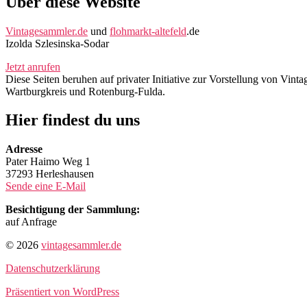
Über diese Website
Vintagesammler.de
und
flohmarkt-altefeld
.de
Izolda Szlesinska-Sodar
Jetzt anrufen
Diese Seiten beruhen auf privater Initiative zur Vorstellung von Vi
Wartburgkreis und Rotenburg-Fulda.
Hier findest du uns
Adresse
Pater Haimo Weg 1
37293 Herleshausen
Sende eine E-Mail
Besichtigung der Sammlung:
auf Anfrage
© 2026
vintagesammler.de
Datenschutzerklärung
Präsentiert von WordPress