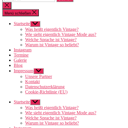
nach:
Suche
schließen
Menü schließen
Startseite
Untermenü
anzeigen
Was heißt eigentlich Vintage?
Wie sieht eigentlich Vintage Mode aus?
Welche Sprache ist Vintage?
Warum ist Vintage so beliebt?
Instagram
Termine
Galerie
Blog
Impressum
Untermenü
anzeigen
Unsere Partner
Kontakt
Datenschutzerklärung
Cookie-Richtlinie (EU)
Startseite
Untermenü
anzeigen
Was heißt eigentlich Vintage?
Wie sieht eigentlich Vintage Mode aus?
Welche Sprache ist Vintage?
Warum ist Vintage so beliebt?