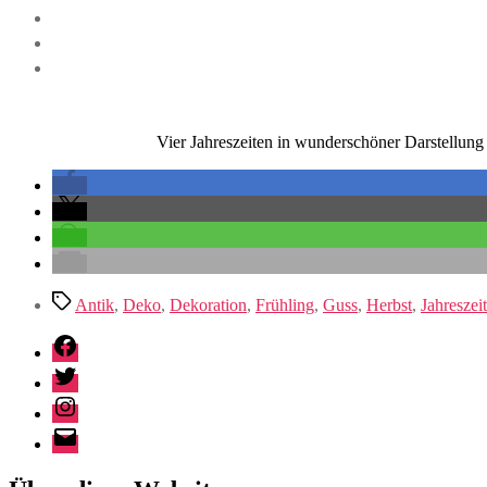
Vier Jahreszeiten in wunderschöner Darstellung
Schlagwörter
Antik
,
Deko
,
Dekoration
,
Frühling
,
Guss
,
Herbst
,
Jahreszei
Facebook
Twitter
Instagram
E-
Mail