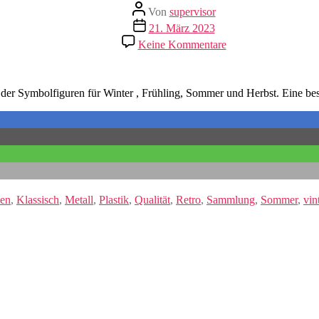
Beitragsautor
Von
supervisor
Veröffentlichungsdatum
21. März 2023
zu
Keine Kommentare
Vier
Jahreszeiten
 der Symbolfiguren für Winter , Frühling, Sommer und Herbst. Eine b
ten
,
Klassisch
,
Metall
,
Plastik
,
Qualität
,
Retro
,
Sammlung
,
Sommer
,
vin