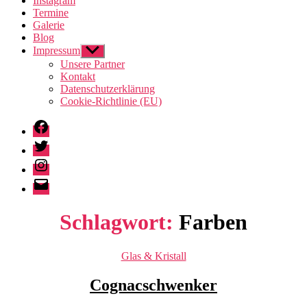
Instagram
Termine
Galerie
Blog
Impressum
Untermenü
anzeigen
Unsere Partner
Kontakt
Datenschutzerklärung
Cookie-Richtlinie (EU)
Facebook
Twitter
Instagram
E-
Mail
Schlagwort:
Farben
Kategorien
Glas & Kristall
Cognacschwenker