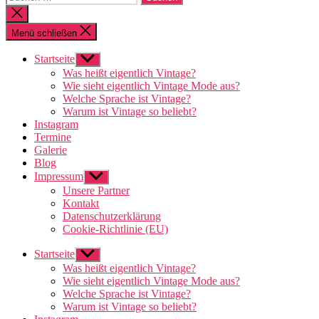
nach:
Suche
schließen
Menü schließen
Startseite
Untermenü
anzeigen
Was heißt eigentlich Vintage?
Wie sieht eigentlich Vintage Mode aus?
Welche Sprache ist Vintage?
Warum ist Vintage so beliebt?
Instagram
Termine
Galerie
Blog
Impressum
Untermenü
anzeigen
Unsere Partner
Kontakt
Datenschutzerklärung
Cookie-Richtlinie (EU)
Startseite
Untermenü
anzeigen
Was heißt eigentlich Vintage?
Wie sieht eigentlich Vintage Mode aus?
Welche Sprache ist Vintage?
Warum ist Vintage so beliebt?