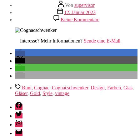
Beitragsautor
Von
supervisor
Veröffentlichungsdatum
12. Januar 2023
zu
Keine Kommentare
Cognacschwenker
Interesse? Mehr Informationen?
Sende eine E-Mail
Schlagwörter
Bunt
,
Cognac
,
Cognacschwenker
,
Design
,
Farben
,
Glas
,
Gläser
,
Gold
,
Style
,
vintage
Facebook
Twitter
Instagram
E-
Mail