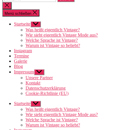
nach:
Suche
schließen
Menü schließen
Startseite
Untermenü
anzeigen
Was heißt eigentlich Vintage?
Wie sieht eigentlich Vintage Mode aus?
Welche Sprache ist Vintage?
Warum ist Vintage so beliebt?
Instagram
Termine
Galerie
Blog
Impressum
Untermenü
anzeigen
Unsere Partner
Kontakt
Datenschutzerklärung
Cookie-Richtlinie (EU)
Startseite
Untermenü
anzeigen
Was heißt eigentlich Vintage?
Wie sieht eigentlich Vintage Mode aus?
Welche Sprache ist Vintage?
Warum ist Vintage so beliebt?