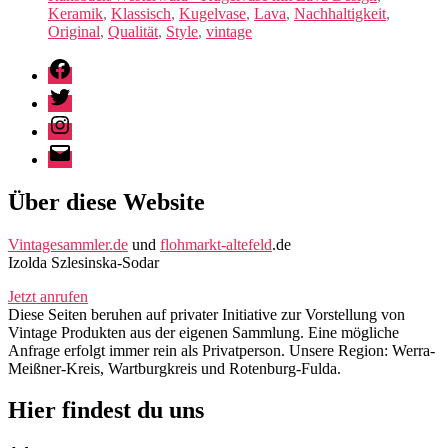
Keramik
,
Klassisch
,
Kugelvase
,
Lava
,
Nachhaltigkeit
,
Original
,
Qualität
,
Style
,
vintage
Facebook
Twitter
Instagram
E-
Mail
Über diese Website
Vintagesammler.de
und
flohmarkt-altefeld
.de
Izolda Szlesinska-Sodar
Jetzt anrufen
Diese Seiten beruhen auf privater Initiative zur Vorstellung von
Vintage Produkten aus der eigenen Sammlung. Eine mögliche
Anfrage erfolgt immer rein als Privatperson. Unsere Region: Werra-
Meißner-Kreis, Wartburgkreis und Rotenburg-Fulda.
Hier findest du uns