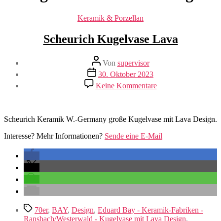
Kategorien
Keramik & Porzellan
Scheurich Kugelvase Lava
Beitragsautor
Von
supervisor
Veröffentlichungsdatum
30. Oktober 2023
zu
Keine Kommentare
Scheurich
Kugelvase
Lava
Scheurich Keramik W.-Germany große Kugelvase mit Lava Design.
Interesse? Mehr Informationen?
Sende eine E-Mail
Schlagwörter
70er
,
BAY
,
Design
,
Eduard Bay - Keramik-Fabriken -
Ransbach/Westerwald - Kugelvase mit Lava Design
,