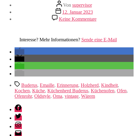
Beitragsautor
Von
supervisor
Veröffentlichungsdatum
12. Januar 2023
zu
Keine Kommentare
Küchenherd
Buderus
Interesse? Mehr Informationen?
Sende eine E-Mail
Schlagwörter
Buderus
,
Emaille
,
Erinnerung
,
Holzherd
,
Kindheit
,
Kochen
,
Küche
,
Küchenherd Buderus
,
Küchenofen
,
Ofen
,
Ofenrohr
,
Oldstyle
,
Oma
,
vintage
,
Wärem
Facebook
Twitter
Instagram
E-