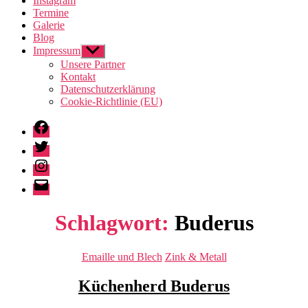
Instagram
Termine
Galerie
Blog
Impressum
Untermenü
anzeigen
Unsere Partner
Kontakt
Datenschutzerklärung
Cookie-Richtlinie (EU)
Facebook
Twitter
Instagram
E-
Mail
Schlagwort:
Buderus
Kategorien
Emaille und Blech
Zink & Metall
Küchenherd Buderus