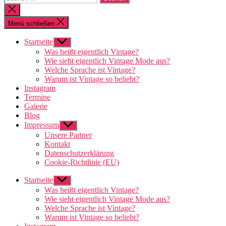
nach:
Suche
schließen
Menü schließen
Startseite
Untermenü
anzeigen
Was heißt eigentlich Vintage?
Wie sieht eigentlich Vintage Mode aus?
Welche Sprache ist Vintage?
Warum ist Vintage so beliebt?
Instagram
Termine
Galerie
Blog
Impressum
Untermenü
anzeigen
Unsere Partner
Kontakt
Datenschutzerklärung
Cookie-Richtlinie (EU)
Startseite
Untermenü
anzeigen
Was heißt eigentlich Vintage?
Wie sieht eigentlich Vintage Mode aus?
Welche Sprache ist Vintage?
Warum ist Vintage so beliebt?