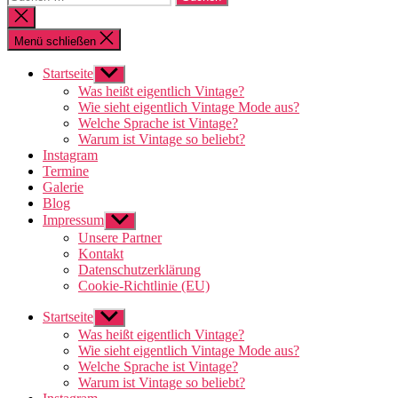
nach:
Suche
schließen
Menü schließen
Startseite
Untermenü
anzeigen
Was heißt eigentlich Vintage?
Wie sieht eigentlich Vintage Mode aus?
Welche Sprache ist Vintage?
Warum ist Vintage so beliebt?
Instagram
Termine
Galerie
Blog
Impressum
Untermenü
anzeigen
Unsere Partner
Kontakt
Datenschutzerklärung
Cookie-Richtlinie (EU)
Startseite
Untermenü
anzeigen
Was heißt eigentlich Vintage?
Wie sieht eigentlich Vintage Mode aus?
Welche Sprache ist Vintage?
Warum ist Vintage so beliebt?