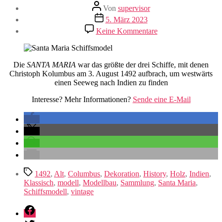
Beitragsautor
Von
supervisor
Veröffentlichungsdatum
5. März 2023
zu
Keine Kommentare
Santa
Maria
Die
SANTA MARIA
war das größte der drei Schiffe, mit denen
Christoph Kolumbus am 3. August 1492 aufbrach, um westwärts
einen Seeweg nach Indien zu finden
Interesse? Mehr Informationen?
Sende eine E-Mail
Schlagwörter
1492
,
Alt
,
Columbus
,
Dekoration
,
History
,
Holz
,
Indien
,
Klassisch
,
modell
,
Modellbau
,
Sammlung
,
Santa Maria
,
Schiffsmodell
,
vintage
Facebook
Twitter