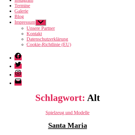
Instagram
Termine
Galerie
Blog
Impressum
Untermenü
anzeigen
Unsere Partner
Kontakt
Datenschutzerklärung
Cookie-Richtlinie (EU)
Facebook
Twitter
Instagram
E-
Mail
Schlagwort:
Alt
Kategorien
Spielzeug und Modelle
Santa Maria