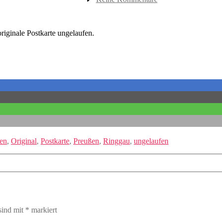
Gutshof
Altefeld
riginale Postkarte ungelaufen.
en
,
Original
,
Postkarte
,
Preußen
,
Ringgau
,
ungelaufen
sind mit
*
markiert