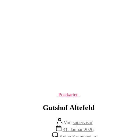
Kategorien
Postkarten
Gutshof Altefeld
Beitragsautor
Von
supervisor
Veröffentlichungsdatum
31. Januar 2026
zu
Keine Kommentare