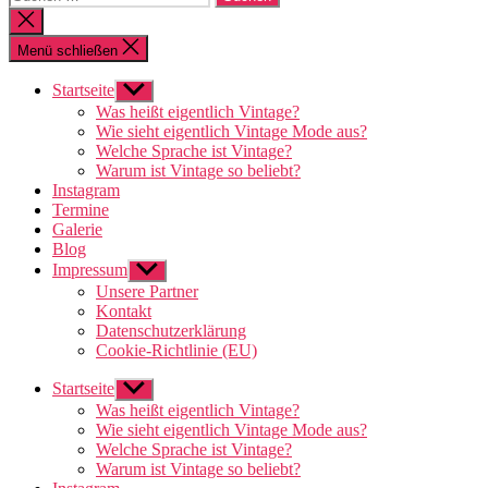
nach:
Suche
schließen
Menü schließen
Startseite
Untermenü
anzeigen
Was heißt eigentlich Vintage?
Wie sieht eigentlich Vintage Mode aus?
Welche Sprache ist Vintage?
Warum ist Vintage so beliebt?
Instagram
Termine
Galerie
Blog
Impressum
Untermenü
anzeigen
Unsere Partner
Kontakt
Datenschutzerklärung
Cookie-Richtlinie (EU)
Startseite
Untermenü
anzeigen
Was heißt eigentlich Vintage?
Wie sieht eigentlich Vintage Mode aus?
Welche Sprache ist Vintage?
Warum ist Vintage so beliebt?