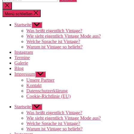
nach:
Suche
schließen
Menü schließen
Startseite
Untermenü
anzeigen
Was heißt eigentlich Vintage?
Wie sieht eigentlich Vintage Mode aus?
Welche Sprache ist Vintage?
Warum ist Vintage so beliebt?
Instagram
Termine
Galerie
Blog
Impressum
Untermenü
anzeigen
Unsere Partner
Kontakt
Datenschutzerklärung
Cookie-Richtlinie (EU)
Startseite
Untermenü
anzeigen
Was heißt eigentlich Vintage?
Wie sieht eigentlich Vintage Mode aus?
Welche Sprache ist Vintage?
Warum ist Vintage so beliebt?