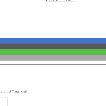
Frau
Postbote
Graefenthal
sind mit
*
markiert