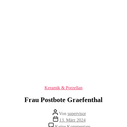
Kategorien
Keramik & Porzellan
Frau Postbote Graefenthal
Beitragsautor
Von
supervisor
Veröffentlichungsdatum
13. März 2024
zu
Keine Kommentare