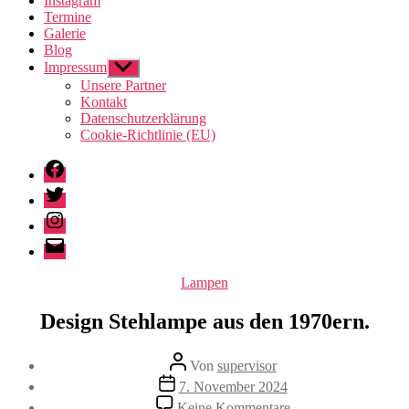
Instagram
Termine
Galerie
Blog
Impressum
Untermenü
anzeigen
Unsere Partner
Kontakt
Datenschutzerklärung
Cookie-Richtlinie (EU)
Facebook
Twitter
Instagram
E-
Mail
Kategorien
Lampen
Design Stehlampe aus den 1970ern.
Beitragsautor
Von
supervisor
Veröffentlichungsdatum
7. November 2024
zu
Keine Kommentare