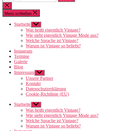
nach:
Suche
schließen
Menü schließen
Startseite
Untermenü
anzeigen
Was heißt eigentlich Vintage?
Wie sieht eigentlich Vintage Mode aus?
Welche Sprache ist Vintage?
Warum ist Vintage so beliebt?
Instagram
Termine
Galerie
Blog
Impressum
Untermenü
anzeigen
Unsere Partner
Kontakt
Datenschutzerklärung
Cookie-Richtlinie (EU)
Startseite
Untermenü
anzeigen
Was heißt eigentlich Vintage?
Wie sieht eigentlich Vintage Mode aus?
Welche Sprache ist Vintage?
Warum ist Vintage so beliebt?