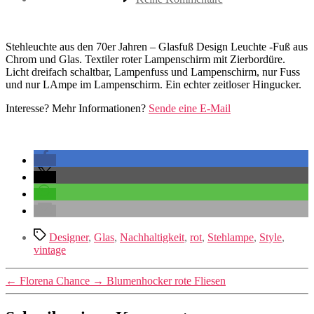
Design
Stehlampe
aus
den
Stehleuchte aus den 70er Jahren – Glasfuß Design Leuchte -Fuß aus
1970ern.
Chrom und Glas. Textiler roter Lampenschirm mit Zierbordüre.
Licht dreifach schaltbar, Lampenfuss und Lampenschirm, nur Fuss
und nur LAmpe im Lampenschirm. Ein echter zeitloser Hingucker.
Interesse? Mehr Informationen?
Sende eine E-Mail
Schlagwörter
Designer
,
Glas
,
Nachhaltigkeit
,
rot
,
Stehlampe
,
Style
,
vintage
←
Florena Chance
→
Blumenhocker rote Fliesen