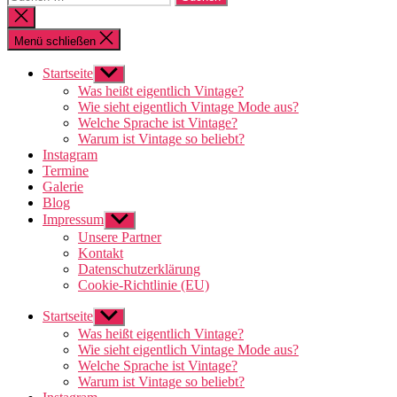
nach:
Suche
schließen
Menü schließen
Startseite
Untermenü
anzeigen
Was heißt eigentlich Vintage?
Wie sieht eigentlich Vintage Mode aus?
Welche Sprache ist Vintage?
Warum ist Vintage so beliebt?
Instagram
Termine
Galerie
Blog
Impressum
Untermenü
anzeigen
Unsere Partner
Kontakt
Datenschutzerklärung
Cookie-Richtlinie (EU)
Startseite
Untermenü
anzeigen
Was heißt eigentlich Vintage?
Wie sieht eigentlich Vintage Mode aus?
Welche Sprache ist Vintage?
Warum ist Vintage so beliebt?