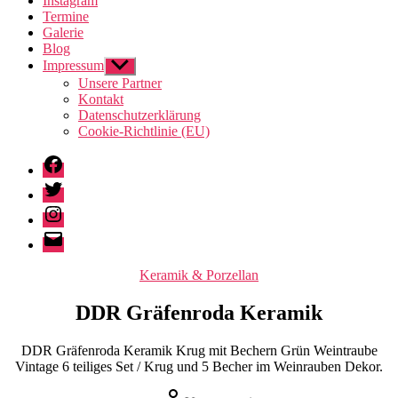
Instagram
Termine
Galerie
Blog
Impressum
Untermenü
anzeigen
Unsere Partner
Kontakt
Datenschutzerklärung
Cookie-Richtlinie (EU)
Facebook
Twitter
Instagram
E-
Mail
Kategorien
Keramik & Porzellan
DDR Gräfenroda Keramik
DDR Gräfenroda Keramik Krug mit Bechern Grün Weintraube
Vintage 6 teiliges Set / Krug und 5 Becher im Weinrauben Dekor.
Beitragsautor