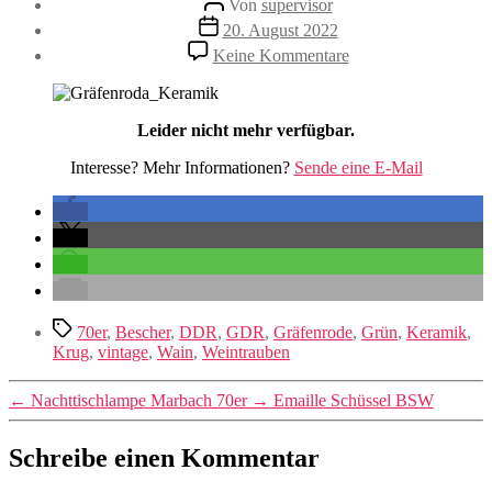
Von
supervisor
Veröffentlichungsdatum
20. August 2022
zu
Keine Kommentare
DDR
Gräfenroda
Keramik
Leider nicht mehr verfügbar.
Interesse? Mehr Informationen?
Sende eine E-Mail
Schlagwörter
70er
,
Bescher
,
DDR
,
GDR
,
Gräfenrode
,
Grün
,
Keramik
,
Krug
,
vintage
,
Wain
,
Weintrauben
←
Nachttischlampe Marbach 70er
→
Emaille Schüssel BSW
Schreibe einen Kommentar