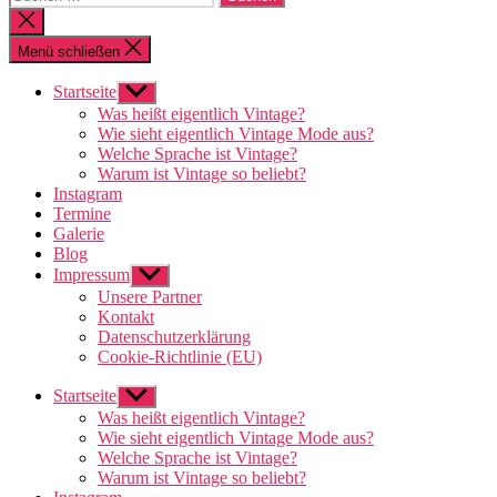
nach:
Suche
schließen
Menü schließen
Startseite
Untermenü
anzeigen
Was heißt eigentlich Vintage?
Wie sieht eigentlich Vintage Mode aus?
Welche Sprache ist Vintage?
Warum ist Vintage so beliebt?
Instagram
Termine
Galerie
Blog
Impressum
Untermenü
anzeigen
Unsere Partner
Kontakt
Datenschutzerklärung
Cookie-Richtlinie (EU)
Startseite
Untermenü
anzeigen
Was heißt eigentlich Vintage?
Wie sieht eigentlich Vintage Mode aus?
Welche Sprache ist Vintage?
Warum ist Vintage so beliebt?