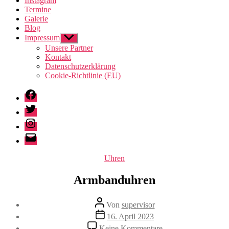
Instagram
Termine
Galerie
Blog
Impressum
Untermenü
anzeigen
Unsere Partner
Kontakt
Datenschutzerklärung
Cookie-Richtlinie (EU)
Facebook
Twitter
Instagram
E-
Mail
Kategorien
Uhren
Armbanduhren
Beitragsautor
Von
supervisor
Veröffentlichungsdatum
16. April 2023
zu
Keine Kommentare