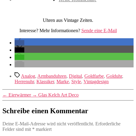
Armbanduhren
Uhren aus Vintage Zeiten.
Interesse? Mehr Informationen?
Sende eine E-Mail
Schlagwörter
Analog
,
Armbanduhren
,
Digital
,
Goldfarbe
,
Golduhr
,
Herrenuhr
,
Klassiker
,
Marke
,
Style
,
Vintagdesign
←
Eierwärmer
→
Glas Kelch Art Deco
Schreibe einen Kommentar
Deine E-Mail-Adresse wird nicht veröffentlicht.
Erforderliche
Felder sind mit
*
markiert